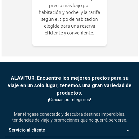
precio más bajo por
habitación y noche, y la tarifa
según el tipo de habitación
elegida para una reserva
eficiente y conveniente.
ALAVITUR: Encuentre los mejores precios para su
viaje en un solo lugar, tenemos una gran variedad de
productos.
¡Gracias por elegirnos!
Manténgase conectado y descubra destinos imperdibles,
tendencias de viaje y promociones que no querrá perderse.
keyboard_arrow_down
Servicio al cliente