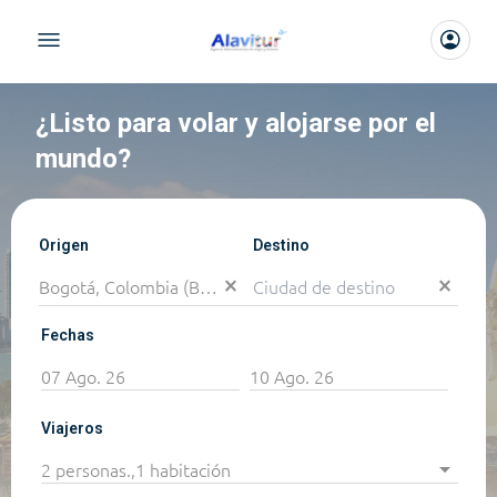
¿Listo para volar y alojarse por el
mundo?
Origen
Destino
close_small
close_small
Fechas
Viajeros
arrow_drop_down
2 personas.
,
1 habitación