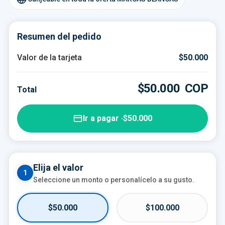
Resumen del pedido
DE
TARJETA DE REGALO
—
Valor de la tarjeta
$50.000
PARA
—
$50.000
COP
$50.000
COP
Total
Ir a pagar ·
$50.000
Elija el valor
1
Seleccione un monto o personalícelo a su gusto.
$50.000
$100.000