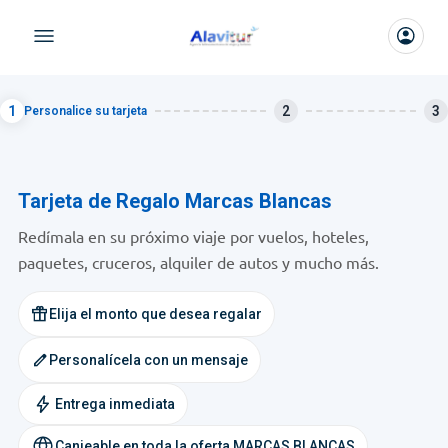
1
2
3
Personalice su tarjeta
Tarjeta de Regalo Marcas Blancas
Redímala en su próximo viaje por vuelos, hoteles,
paquetes, cruceros, alquiler de autos y mucho más.
featured_seasonal_and_gifts
Elija el monto que desea regalar
edit
Personalícela con un mensaje
Entrega inmediata
Canjeable en toda la oferta MARCAS BLANCAS